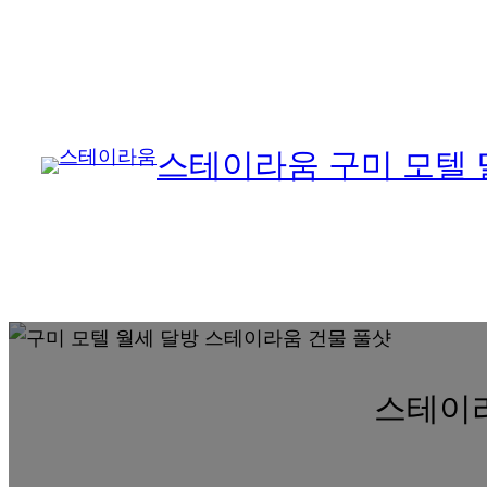
콘
텐
츠
로
스테이라움 구미 모텔 
바
로
가
기
스테이라