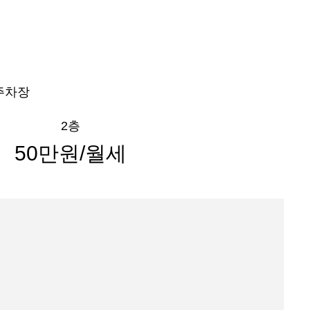
 주차장
2층
50만원/월세