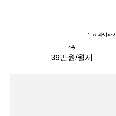
무료 와이파이
4층
39만원/월세