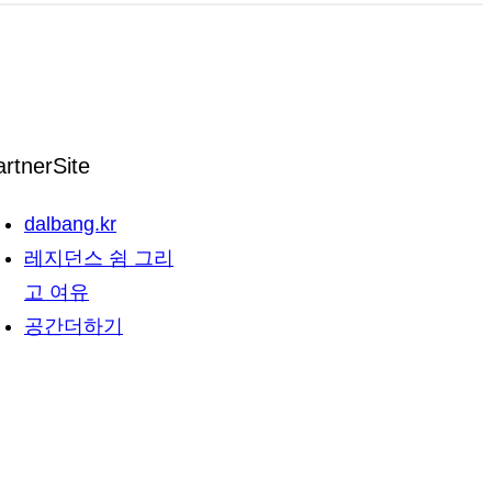
스
방,
테
단
이
기
라
방
움
월
artnerSite
시
세
설
dalbang.kr
가
정
레지던스 쉼 그리
격
보
고 여유
안
공간더하기
내