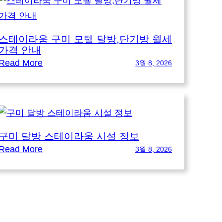
스테이라움 구미 모텔 달방,단기방 월세
가격 안내
:
Read More
3월 8, 2026
스
테
이
라
구미 달방 스테이라움 시설 정보
움
:
Read More
3월 8, 2026
구
구
미
미
모
달
텔
방
달