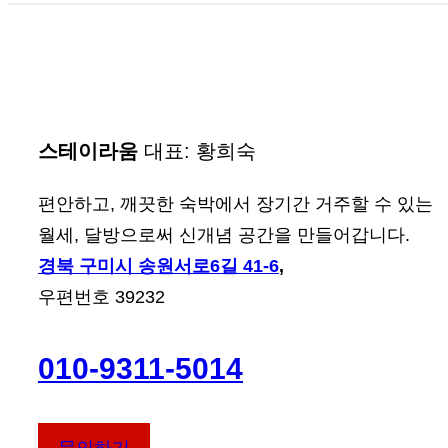
월
지
세,
하
스
사
테
무
이
실
스테이라움
대표: 황희숙
라
임
움
편안하고, 깨끗한 숙박에서 장기간 거주할 수 있는
대
객
월세, 달방으로써 신개념 공간을 만들어갑니다.
합
실
경북 구미시 송원서로6길 41-6
,
니
안
우편번호 39232
다.
내
010-9311-5014