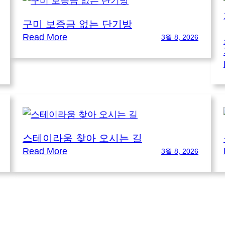
구미 보증금 없는 단기방
:
Read More
3월 8, 2026
구
미
보
증
금
없
스테이라움 찾아 오시는 길
는
:
Read More
3월 8, 2026
단
스
기
테
방
이
라