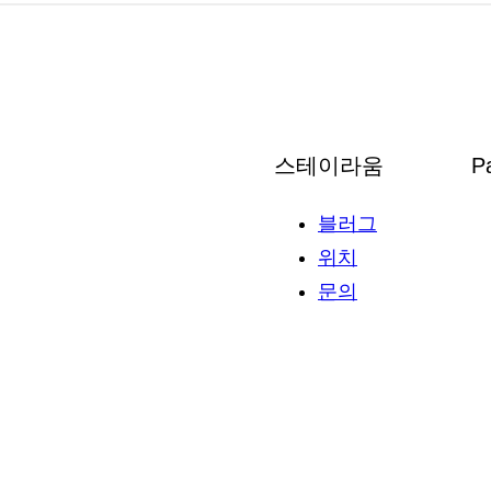
움
찾
아
오
시
스테이라움
P
는
길
블러그
위치
문의