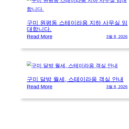
구미 원평동 스테이라움 지하 사무실 임
대합니다.
:
Read More
3월 8, 2026
구
미
원
평
구미 달방 월세, 스테이라움 객실 안내
동
:
Read More
3월 8, 2026
스
구
테
미
이
달
라
방
움